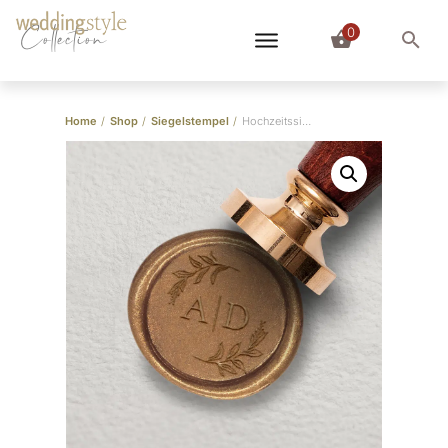
0
Collection
Home
/
Shop
/
Siegelstempel
/
Hochzeitssiegel “Forever”