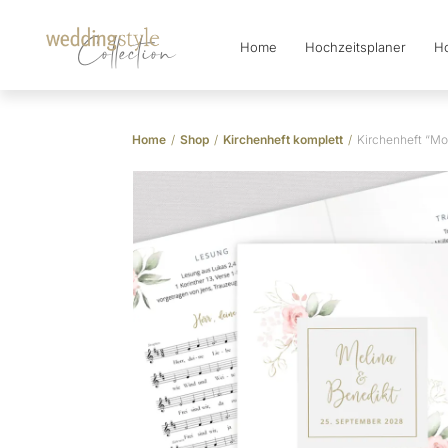
Home
Hochzeitsplaner
Ho
Collection
Home
/
Shop
/
Kirchenheft komplett
/
Kirchenheft “M