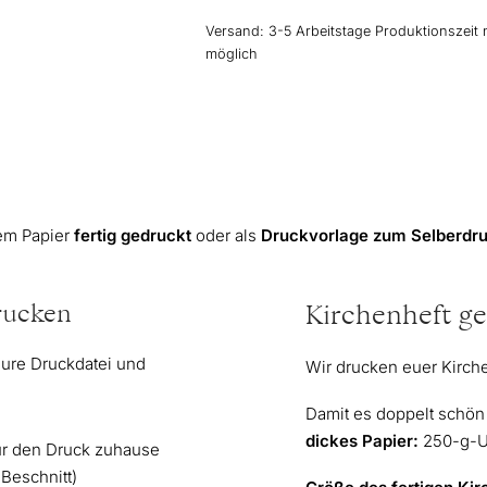
Menge
Versand:
3-5 Arbeitstage Produktionszeit 
möglich
rem Papier
fertig gedruckt
oder als
Druckvorlage zum Selberdr
rucken
Kirchenheft ge
eure Druckdatei und
Wir drucken euer Kirchen
Damit es doppelt schön
dickes Papier:
250-g-Um
ür den Druck zuhause
 Beschnitt)