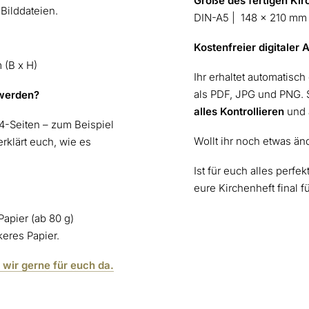
Größe des fertigen Kir
Bilddateien.
DIN-A5 | 148 x 210 mm 
Kostenfreier digitaler 
 (B x H)
Ihr erhaltet automatisch
als PDF, JPG und PNG. 
 werden?
alles Kontrollieren
und 
A4-Seiten – zum Beispiel
Wollt ihr noch etwas än
rklärt euch, wie es
Ist für euch alles perfe
eure Kirchenheft final f
Papier (ab 80 g)
keres Papier.
 wir gerne für euch da.