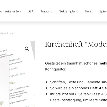
chzeitskarten
JGA
Trauung
Sektempfang
Feier
Spie
odern Rose”
Kirchenheft “Mode
Gestaltet ein traumhaft schönes
mehr
Konfigurator.
Schriften, Texte und Elemente si
So wird es ein schönes Heft:
4 Se
Ihr braucht nur 8 Seiten? Lasst 4 S
Bestellbestätigung, um leere Seit