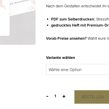
Nach dem Gestalten entscheidet ihr e
PDF zum Selberdrucken:
Stressfr
gedrucktes Heft mit Premium-D
Vorab Preise ansehen?
Wählt eure Va
Variante wählen
-
+
BESTELLEN
Kirchenheft
“Modern
Rose"