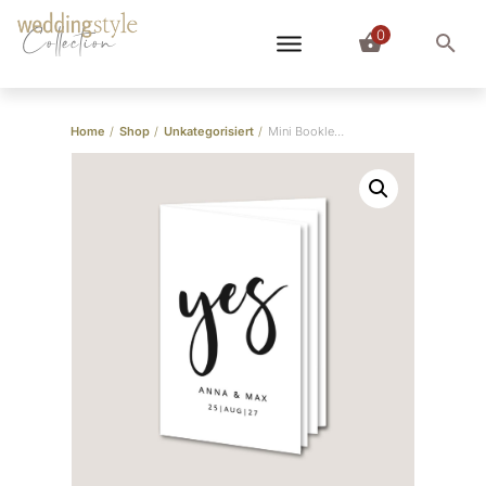
0
Collection
Home
/
Shop
/
Unkategorisiert
/
Mini Booklet Vorlage