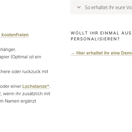
So erhaltet ihr eure Vo
WOLLT IHR EINMAL AUS
 kostenfreien
PERSONALISIEREN?
nhänger.
→ Hier erhaltet ihr eine De
ier (Optimal ist ein
here oder ruckzuck mit
 oder einer
Lochstanze*
.
wenn ihr zusätzlich mit
em Namen ergänzt