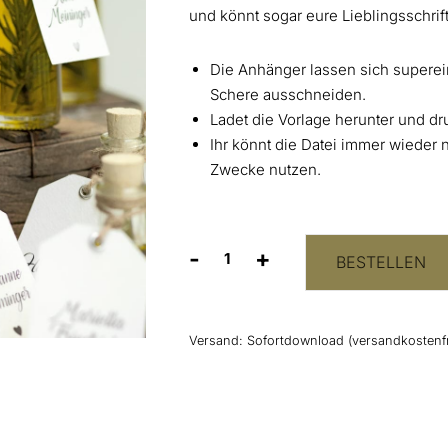
und könnt sogar eure Lieblingsschrift
Die Anhänger lassen sich superei
Schere ausschneiden.
Ladet die Vorlage herunter und dru
Ihr könnt die Datei immer wieder
Zwecke nutzen.
-
+
BESTELLEN
Namensanhänger
Vorlage
(personalisierbar)
Menge
Versand:
Sofortdownload (versandkostenfr