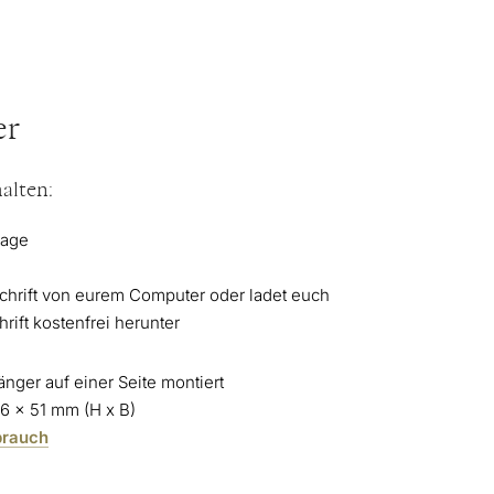
er
alten:
lage
chrift von eurem Computer oder ladet euch
ift kostenfrei herunter
nger auf einer Seite montiert
6 x 51 mm (H x B)
brauch