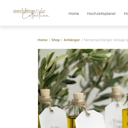
Home
Hochzeitsplaner
Ho
Collection
Home
/
Shop
/
Anhänger
/
Namensanhänger Vorlage (p