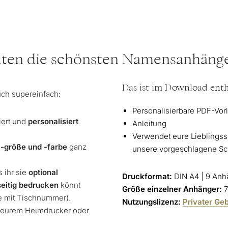
nuten die schönsten Namensanhäng
Das ist im Download enth
ch supereinfach:
Personalisierbare PDF-Vor
iert und
personalisiert
Anleitung
Verwendet eure Lieblingss
, -größe und -farbe
ganz
unsere vorgeschlagene Schr
s ihr sie
optional
Druckformat:
DIN A4 | 9 Anhä
seitig bedrucken
könnt
Größe einzelner Anhänger:
7
e mit Tischnummer).
Nutzungslizenz:
Privater Ge
t eurem Heimdrucker oder