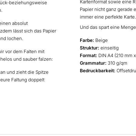
Kartenformat sowie eine R
 Rück-beziehungsweise
Papier nicht ganz gerade ei
n.
immer eine perfekte Karte.
einen absolut
Und das spart eine Menge 
zdem lässt sich das Papier
und lochen.
Farbe:
Beige
Struktur:
einseitig
ir vor dem Falten mit
Format:
DIN A4 (210 mm 
ühelos und sauber falzen:
Grammatur:
310 g/qm
Bedruckbarkeit:
Offsetdr
 an und zieht die Spitze
 eure Faltung doppelt