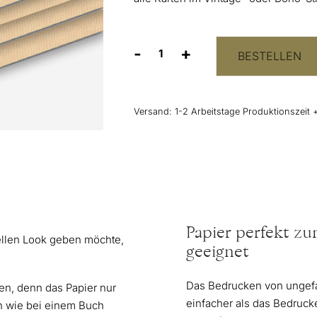
-
+
BESTELLEN
Hochwertiges
Papier
in
Beige
Versand:
1-2 Arbeitstage Produktionszeit 
mit
Wabenstruktur
Menge
Papier perfekt zu
ellen Look geben möchte,
geeignet
Das Bedrucken von ungefal
len, denn das Papier nur
einfacher als das Bedrucke
ßen wie bei einem Buch