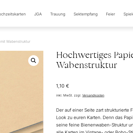
chzeitskarten
JGA
Trauung
Sektempfang
Feier
Spie
 mit Wabenstruktur
Hochwertiges Papie
Wabenstruktur
1,10
€
inkl. MwSt.
zzgl.
Versandkosten
Der auf einer Seite zart strukturiert
Look zu euren Karten. Denn das Papier
seine feine Bienenwaben-Struktur un
alle Karten im Vintage- oder Boho-Sti