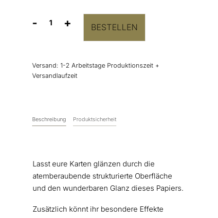
-
+
BESTELLEN
Hochwertiges
glänzendes
Papier
mit
Versand:
1-2 Arbeitstage Produktionszeit +
Wabenstruktur
Versandlaufzeit
in
Gold
Menge
Beschreibung
Produktsicherheit
Lasst eure Karten glänzen durch die
atemberaubende strukturierte Oberfläche
und den wunderbaren Glanz dieses Papiers.
Zusätzlich könnt ihr besondere Effekte