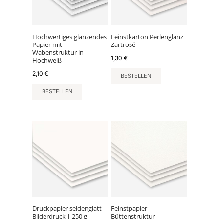
Hochwertiges glänzendes
Feinstkarton Perlenglanz
Papier mit
Zartrosé
Wabenstruktur in
1,30
€
Hochweiß
2,10
€
BESTELLEN
BESTELLEN
Dieses
Produkt
weist
mehrere
Varianten
auf.
Die
Optionen
können
Druckpapier seidenglatt
Feinstpapier
Bilderdruck | 250 g
Büttenstruktur
auf