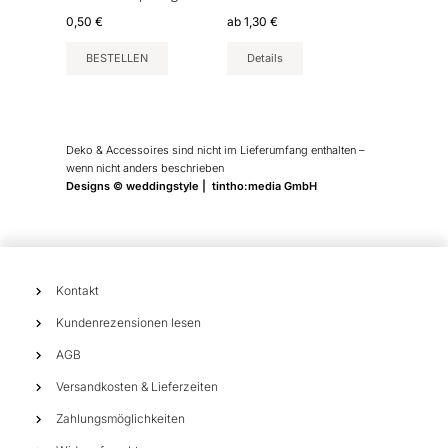
der
0,50
€
ab
1,30
€
Produktseite
BESTELLEN
Details
gewählt
werden
Deko & Accessoires sind nicht im Lieferumfang enthalten –
wenn nicht anders beschrieben
Designs © weddingstyle | tintho:media GmbH
Kontakt
Kundenrezensionen lesen
AGB
Versandkosten & Lieferzeiten
Zahlungsmöglichkeiten