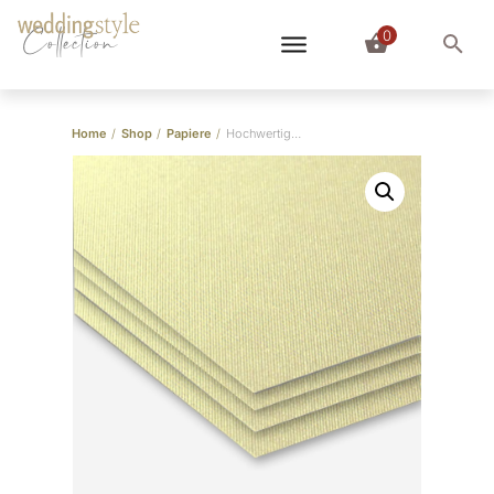
0
Collection
Home
/
Shop
/
Papiere
/
Hochwertiges glänzendes Papier mit Wabenstruktur in Gold