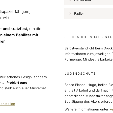
trapazierfähigem,
Radler
ruckt.
- und kratzfest,
um die
in einem Behälter mit
STEHEN DIE INHALTSSTO
eren.
Selbstverständlich! Beim Druck
Informationen zum jeweiligen G
Füllmenge, Mindesthalbarkeits
JUGENDSCHUTZ
 nur schönes Design, sondern
ukte.
Probiert eure
Secco Bianco, Hugo, helles Bi
d stellt euch euer Musterset
enthält Alkohol und darf nach 
gesetzlichen Mindestalter abg
Bestätigung des Alters erforder
enstellen
Weitere Informationen unter
ke