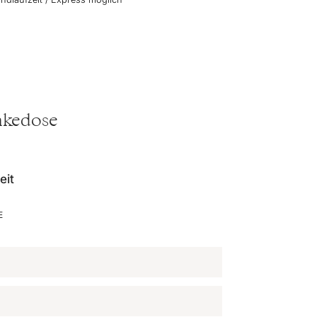
änkedose
eit
E