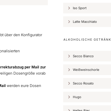
Iso Sport
Latte Macchiato
t über den Konfigurator
ALKOHOLISCHE GETRÄN
onalisierten
Secco Bianco
orrekturabzug per Mail zur
Weißweinschorle
eweiligen Dosengröße vorab
Secco Rosato
Mail
werden eure Dosen
Hugo
Helles Bier