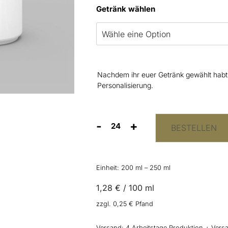
Getränk wählen
Nachdem ihr euer Getränk gewählt habt, 
Personalisierung.
-
+
BESTELLEN
Getränkedosen
“Berry"
Menge
Einheit: 200
ml
– 250
ml
1,28
€
/
100
ml
zzgl.
0,25
€
Pfand
Versand:
4 Arbeitstage Produktion + Versa