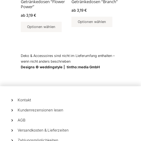
können
können
Getränkedosen “Flower
Getränkedosen “Branch”
Power”
auf
auf
ab
3,19
€
der
der
ab
3,19
€
Produktseite
Produktseite
Optionen wählen
Optionen wählen
gewählt
gewählt
werden
werden
Deko & Accessoires sind nicht im Lieferumfang enthalten –
wenn nicht anders beschrieben
Designs © weddingstyle | tintho:media GmbH
Kontakt
Kundenrezensionen lesen
AGB
Versandkosten & Lieferzeiten
Zahlungsmöglichkeiten