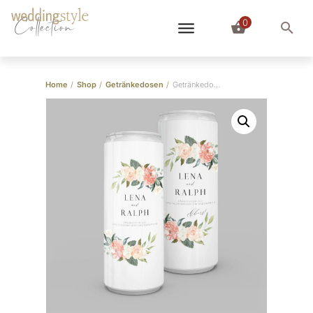
0
Collection
Home
/
Shop
/
Getränkedosen
/
Getränkedosen “Blumenmeer”