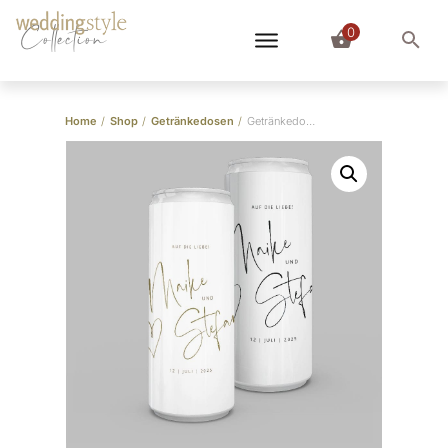
0
Collection
Home
/
Shop
/
Getränkedosen
/
Getränkedosen “Namen mit Herz”