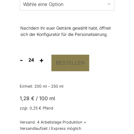
Nachdem ihr euer Getränk gewählt habt, öffnet
sich der Konfigurator für die Personalisierung.
-
+
BESTELLEN
Getränkedosen
“Namen
mit
Herz"
Einheit: 200
ml
– 250
ml
Menge
1,28
€
/
100
ml
zzgl.
0,25
€
Pfand
Versand:
4 Arbeitstage Produktion +
Versandlaufzeit / Express möglich