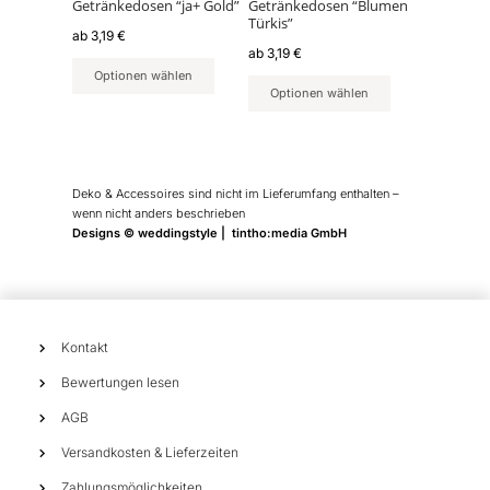
können
können
Getränkedosen “ja+ Gold”
Getränkedosen “Blumen
Türkis”
auf
auf
ab
3,19
€
der
der
ab
3,19
€
Produktseite
Produktseite
Optionen wählen
Optionen wählen
gewählt
gewählt
werden
werden
Deko & Accessoires sind nicht im Lieferumfang enthalten –
wenn nicht anders beschrieben
Designs © weddingstyle | tintho:media GmbH
Kontakt
Bewertungen lesen
AGB
Versandkosten & Lieferzeiten
Zahlungsmöglichkeiten