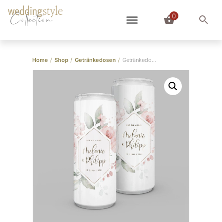
0
Collection
Home
/
Shop
/
Getränkedosen
/
Getränkedosen “Roses”