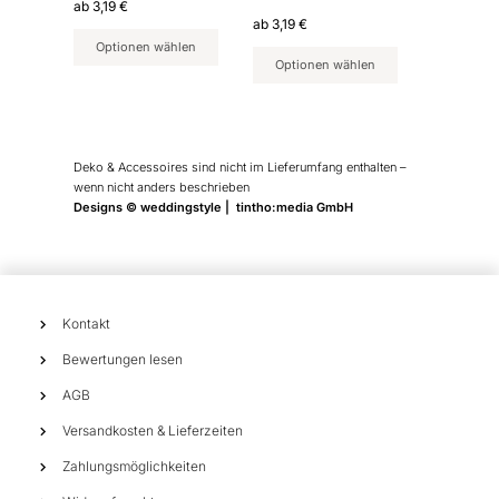
ab
3,19
€
der
der
ab
3,19
€
Produktseite
Produktseite
Optionen wählen
Optionen wählen
gewählt
gewählt
werden
werden
Deko & Accessoires sind nicht im Lieferumfang enthalten –
wenn nicht anders beschrieben
Designs © weddingstyle | tintho:media GmbH
Kontakt
Bewertungen lesen
AGB
Versandkosten & Lieferzeiten
Zahlungsmöglichkeiten