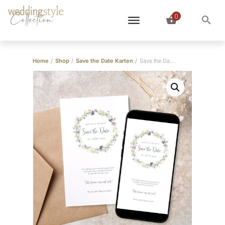
0
Collection
Home
/
Shop
/
Save the Date Karten
/
Save the Date Karte “Vintage Blumenkranz”