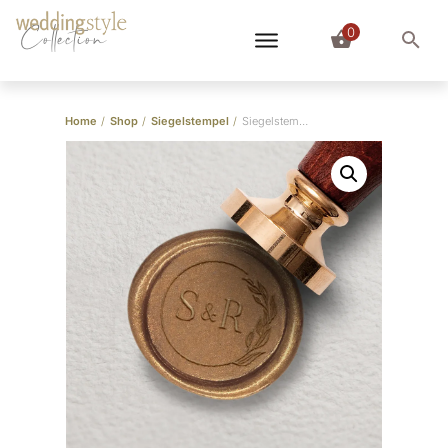
0
Collection
Home
/
Shop
/
Siegelstempel
/
Siegelstempel “Eukalyptuszweig”