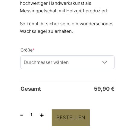
hochwertiger Handwerkskunst als
Messingpetschaft mit Holzgriff produziert.
So könnt ihr sicher sein, ein wunderschönes
Wachssiegel zu erhalten.
(required)
Größe
*
Gesamt
59,90
€
-
+
BESTELLEN
Siegelstempel
“Eukalyptuszweig”
Menge