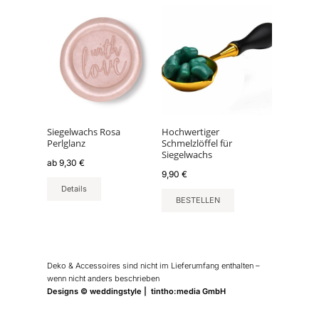
Dieses
Produkt
weist
mehrere
Varianten
auf.
Die
Optionen
können
Siegelwachs Rosa
Hochwertiger
Perlglanz
Schmelzlöffel für
auf
Siegelwachs
der
ab
9,30
€
9,90
€
Produktseite
Details
gewählt
BESTELLEN
werden
Deko & Accessoires sind nicht im Lieferumfang enthalten –
wenn nicht anders beschrieben
Designs © weddingstyle | tintho:media GmbH