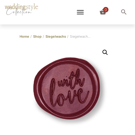
0
Collection
Home
/
Shop
/
Siegelwachs
/
Siegelwachs Beere