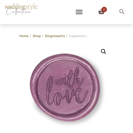
0
Collection
Home
/
Shop
/
Siegelwachs
/
Siegelwachs Lavendel Perlglanz