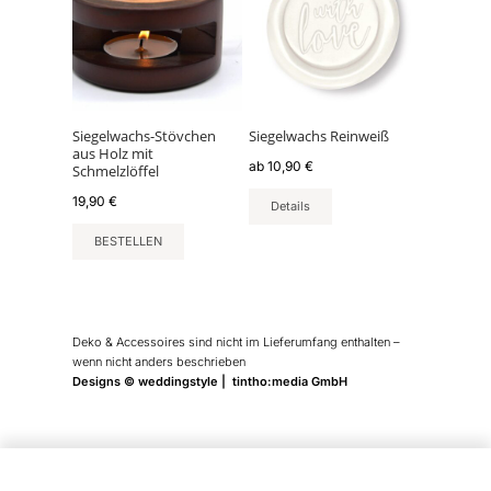
mehrere
Varianten
auf.
Die
Optionen
können
Siegelwachs-Stövchen
Siegelwachs Reinweiß
aus Holz mit
auf
ab
10,90
€
Schmelzlöffel
der
19,90
€
Produktseite
Details
gewählt
BESTELLEN
werden
Deko & Accessoires sind nicht im Lieferumfang enthalten –
wenn nicht anders beschrieben
Designs © weddingstyle | tintho:media GmbH