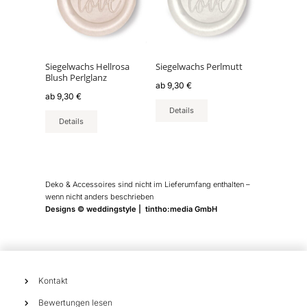
Varianten
Varianten
auf.
auf.
Die
Die
Optionen
Optionen
können
können
Siegelwachs Hellrosa
Siegelwachs Perlmutt
Blush Perlglanz
auf
auf
ab
9,30
€
der
der
ab
9,30
€
Produktseite
Produktseite
Details
Details
gewählt
gewählt
werden
werden
Deko & Accessoires sind nicht im Lieferumfang enthalten –
wenn nicht anders beschrieben
Designs © weddingstyle | tintho:media GmbH
Kontakt
Bewertungen lesen