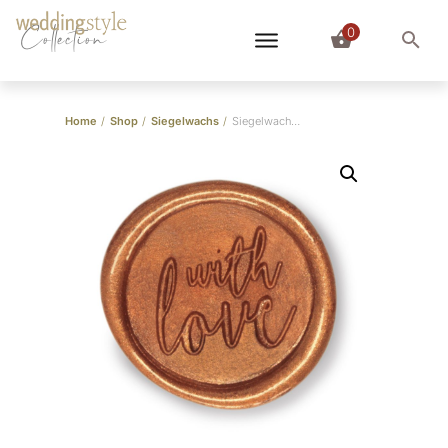
0
Collection
Home
/
Shop
/
Siegelwachs
/
Siegelwachs Kaffeegold