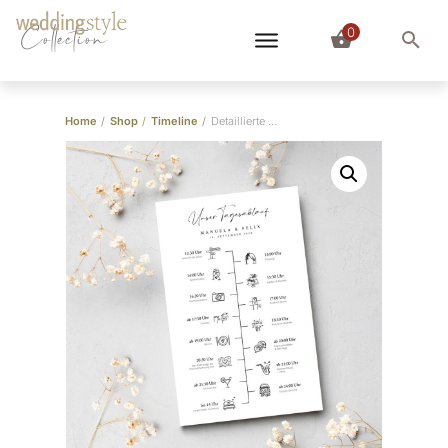
0
Collection
Home
/
Shop
/
Timeline
/
Detaillierte Tagesablauf Karte