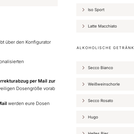
Iso Sport
Latte Macchiato
t über den Konfigurator
ALKOHOLISCHE GETRÄN
onalisierten
Secco Bianco
orrekturabzug per Mail zur
Weißweinschorle
eweiligen Dosengröße vorab
Secco Rosato
Mail
werden eure Dosen
Hugo
Helles Bier