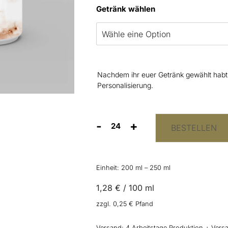
Getränk wählen
Nachdem ihr euer Getränk gewählt habt, 
Personalisierung.
-
+
BESTELLEN
Getränkedosen
“Terrakotta"
Menge
Einheit: 200
ml
– 250
ml
1,28
€
/
100
ml
zzgl.
0,25
€
Pfand
Versand:
4 Arbeitstage Produktion + Versa