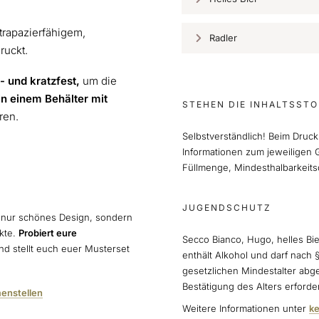
trapazierfähigem,
Radler
ruckt.
- und kratzfest,
um die
in einem Behälter mit
STEHEN DIE INHALTSSTO
eren.
Selbstverständlich! Beim Druck
Informationen zum jeweiligen G
Füllmenge, Mindesthalbarkeits
JUGENDSCHUTZ
 nur schönes Design, sondern
ukte.
Probiert eure
Secco Bianco, Hugo, helles Bi
d stellt euch euer Musterset
enthält Alkohol und darf nach 
gesetzlichen Mindestalter abg
Bestätigung des Alters erforder
enstellen
Weitere Informationen unter
ke