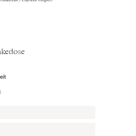
änkedose
eit
E