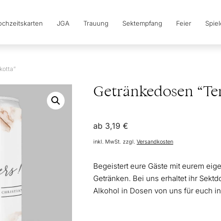
chzeitskarten
JGA
Trauung
Sektempfang
Feier
Spie
kotta”
Getränkedosen “Ter
ab
3,19
€
inkl. MwSt.
zzgl.
Versandkosten
Begeistert eure Gäste mit eurem eig
Getränken. Bei uns erhaltet ihr Sekt
Alkohol in Dosen von uns für euch ind