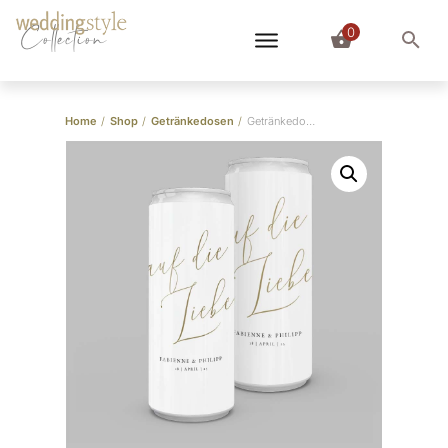
0
Collection
Home
/
Shop
/
Getränkedosen
/
Getränkedosen “auf die Liebe”