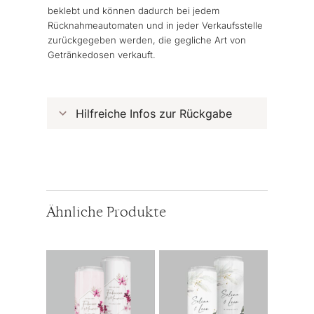
beklebt und können dadurch bei jedem
Rücknahmeautomaten und in jeder Verkaufsstelle
zurückgegeben werden, die gegliche Art von
Getränkedosen verkauft.
Hilfreiche Infos zur Rückgabe
Ähnliche Produkte
Dieses
Dieses
Produkt
Produkt
weist
weist
mehrere
mehrere