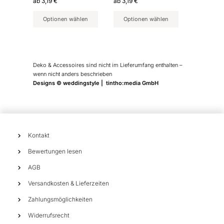
ab
3,19
€
ab
3,19
€
Produktseite
Produktseite
Optionen wählen
Optionen wählen
gewählt
gewählt
werden
werden
Deko & Accessoires sind nicht im Lieferumfang enthalten –
wenn nicht anders beschrieben
Designs © weddingstyle | tintho:media GmbH
Kontakt
Bewertungen lesen
AGB
Versandkosten & Lieferzeiten
Zahlungsmöglichkeiten
Widerrufsrecht